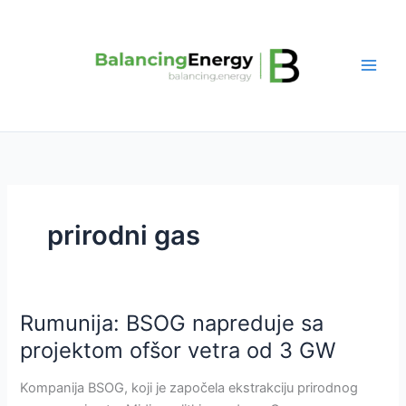
Skip
to
content
prirodni gas
Rumunija: BSOG napreduje sa
Rumunija:
BSOG
projektom ofšor vetra od 3 GW
napreduje
sa
Kompanija BSOG, koji je započela ekstrakciju prirodnog