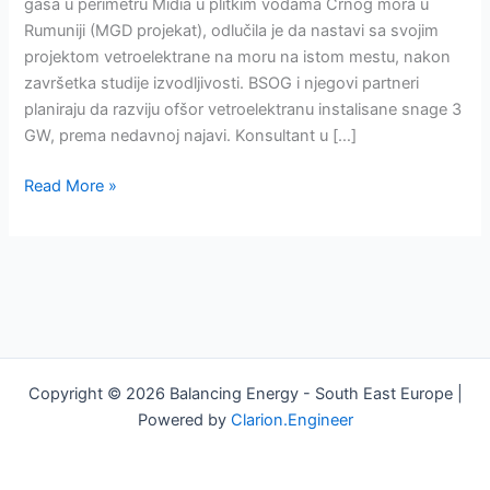
projektom
gasa u perimetru Midia u plitkim vodama Crnog mora u
ofšor
Rumuniji (MGD projekat), odlučila je da nastavi sa svojim
vetra
projektom vetroelektrane na moru na istom mestu, nakon
od
završetka studije izvodljivosti. BSOG i njegovi partneri
3
planiraju da razviju ofšor vetroelektranu instalisane snage 3
GW
GW, prema nedavnoj najavi. Konsultant u […]
Read More »
Copyright © 2026 Balancing Energy - South East Europe |
Powered by
Clarion.Engineer