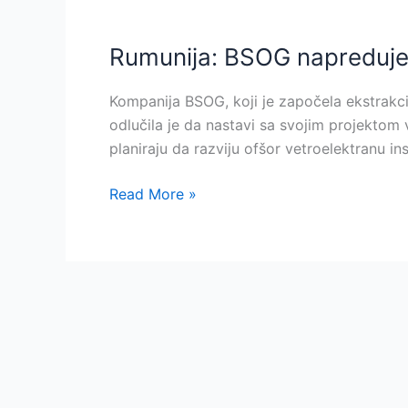
Rumunija: BSOG napreduje
Rumunija:
BSOG
napreduje
Kompanija BSOG, koji je započela ekstrakc
sa
odlučila je da nastavi sa svojim projektom 
projektom
planiraju da razviju ofšor vetroelektranu i
ofšor
Read More »
vetra
od
3
GW