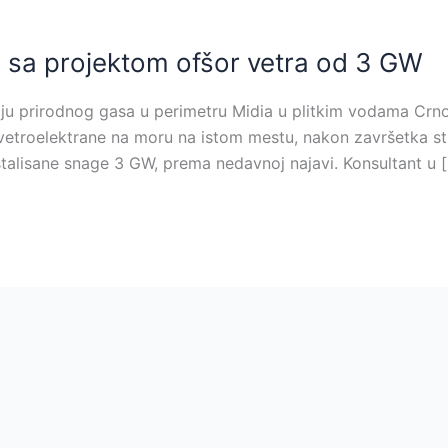
 sa projektom ofšor vetra od 3 GW
iju prirodnog gasa u perimetru Midia u plitkim vodama Crn
vetroelektrane na moru na istom mestu, nakon završetka stud
nstalisane snage 3 GW, prema nedavnoj najavi. Konsultant u 